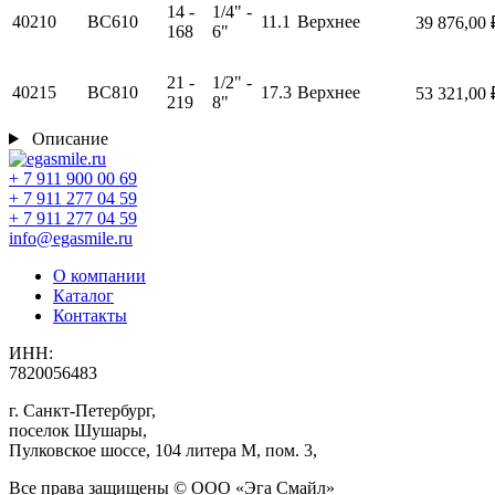
14 -
1/4" -
40210
BC610
11.1
Верхнее
39 876,00 
168
6"
21 -
1/2" -
40215
BC810
17.3
Верхнее
53 321,00 
219
8"
Описание
+ 7 911 900 00 69
+ 7 911 277 04 59
+ 7 911 277 04 59
info@egasmile.ru
О компании
Каталог
Контакты
ИНН
:
7820056483
г. Санкт-Петербург,
поселок Шушары,
Пулковское шоссе, 104 литера М, пом. 3,
Все права защищены © ООО «Эга Смайл»