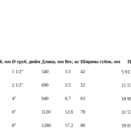
б, мм
Ø труб, дюйм
Длина, мм
Вес, кг
Ширина губок, мм
Ц
1 1/2"
540
3.5
42
5 91
2 1/2"
690
3.5
52
11 5
4"
940
6.7
63
18 9
6"
1120
12.6
78
31 5
8"
1280
17.2
80
39 9