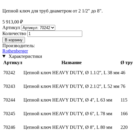
Цепной ключ для труб диаметром от 2 1/2" до 8".
5 913,00 ₽
Артикул
Количество
Производитель
:
Rothenberger
Характеристики
Артикул
Название
Ø тру
70242
Цепной ключ HEAVY DUTY, Ø 1.1/2'', L 38 мм
46
70243
Цепной ключ HEAVY DUTY, Ø 2.1/2'', L 52 мм
76
70244
Цепной ключ HEAVY DUTY, Ø 4'', L 63 мм
115
70245
Цепной ключ HEAVY DUTY, Ø 6'', L 78 мм
166
70246
Цепной ключ HEAVY DUTY, Ø 8'', L 80 мм
220